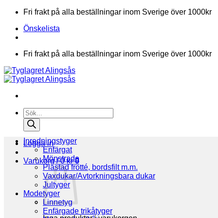
Skip
Fri frakt på alla beställningar inom Sverige över 1000kr
to
Önskelista
content
Fri frakt på alla beställningar inom Sverige över 1000kr
Products
search
Inredningstyger
Logga in
Enfärgat
Mönstrade
Varukorg /
0
kr
0
Plastad frotté, bordsfilt m.m.
Vaxdukar/Avtorkningsbara dukar
Jultyger
Modetyger
Linnetyg
Enfärgade trikåtyger