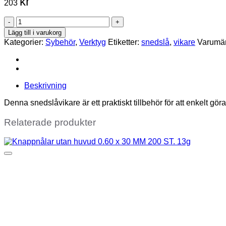
kr
203
Snedslåvikare
18mm
Lägg till i varukorg
mängd
Kategorier:
Sybehör
,
Verktyg
Etiketter:
snedslå
,
vikare
Varumä
Beskrivning
Denna snedslåvikare är ett praktiskt tillbehör för att enkelt gör
Relaterade produkter