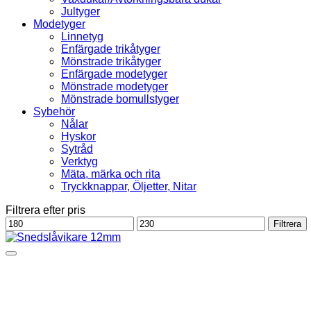
Jultyger
Modetyger
Linnetyg
Enfärgade trikåtyger
Mönstrade trikåtyger
Enfärgade modetyger
Mönstrade modetyger
Mönstrade bomullstyger
Sybehör
Nålar
Hyskor
Sytråd
Verktyg
Mäta, märka och rita
Tryckknappar, Öljetter, Nitar
Filtrera efter pris
Min
Max
Filtrera
pris
pris