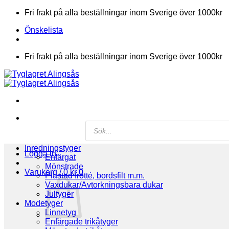
Skip
Fri frakt på alla beställningar inom Sverige över 1000kr
to
Önskelista
content
Fri frakt på alla beställningar inom Sverige över 1000kr
Products
search
Inredningstyger
Logga in
Enfärgat
Mönstrade
Varukorg /
0
kr
0
Plastad frotté, bordsfilt m.m.
Vaxdukar/Avtorkningsbara dukar
Jultyger
Modetyger
Linnetyg
Enfärgade trikåtyger