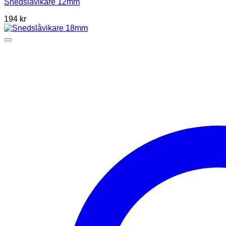
Snedslåvikare 12mm
194
kr