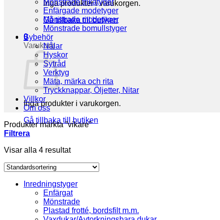
Mönstrade trikåtyger
Inga produkter i varukorgen.
Enfärgade modetyger
Mönstrade modetyger
Gå tillbaka till butiken
Mönstrade bomullstyger
0
Sybehör
Varukorg
Nålar
Hyskor
Sytråd
Verktyg
Mäta, märka och rita
Tryckknappar, Öljetter, Nitar
Villkor
Inga produkter i varukorgen.
Om oss
Gå tillbaka till butiken
Produkter märkta ”vikare”
Filtrera
Visar alla 4 resultat
Inredningstyger
Enfärgat
Mönstrade
Plastad frotté, bordsfilt m.m.
Vaxdukar/Avtorkningsbara dukar