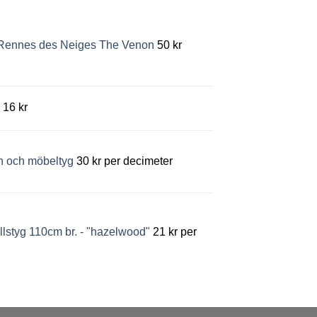
- Rennes des Neiges The Venon
50
kr
16
kr
n och möbeltyg
30
kr
per decimeter
lstyg 110cm br. - "hazelwood"
21
kr
per