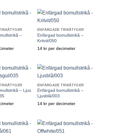
till önskelistan
Lägg till önskelistan
TRIKÅTYGER
ENFÄRGADE TRIKÅTYGER
ullstrikå –
Enfärgad bomullstrikå –
Kritvit/050
cimeter
14
kr
per decimeter
till önskelistan
Lägg till önskelistan
TRIKÅTYGER
ENFÄRGADE TRIKÅTYGER
ullstrikå – Ljus
Enfärgad bomullstrikå –
35
Ljusblå/003
cimeter
14
kr
per decimeter
till önskelistan
Lägg till önskelistan