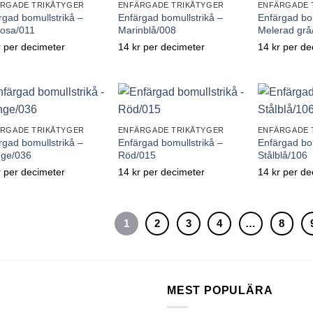
RGADE TRIKÅTYGER
ENFÄRGADE TRIKÅTYGER
ENFÄRGADE 
rgad bomullstrikå –
Enfärgad bomullstrikå –
Enfärgad bom
rosa/011
Marinblå/008
Melerad grå
r
per decimeter
14
kr
per decimeter
14
kr
per de
Lägg till önskelistan
Lägg till önskelistan
Lägg 
RGADE TRIKÅTYGER
ENFÄRGADE TRIKÅTYGER
ENFÄRGADE 
rgad bomullstrikå –
Enfärgad bomullstrikå –
Enfärgad bom
ge/036
Röd/015
Stålblå/106
r
per decimeter
14
kr
per decimeter
14
kr
per de
Lägg till önskelistan
Lägg till önskelistan
Lägg 
1
2
3
4
…
8
MEST POPULÄRA