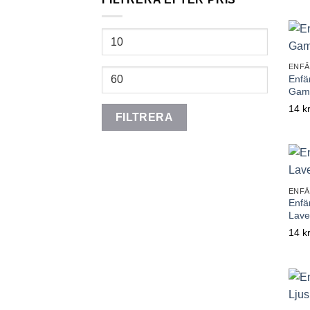
Min
pris
ENFÄ
Max
Enfä
pris
Gam
14
k
FILTRERA
ENFÄ
Enfä
Lave
14
k