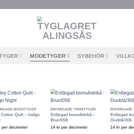
STYGER
MODETYGER
SYBEHÖR
VILLK
ÄRGADE MODETYGER
ENFÄRGADE TRIKÅTYGER
ENFÄRGADE 
 Cotton Quilt – Indigo
Enfärgad bomullstrikå –
Enfärgad bom
t
Brun/058
Duvblå/306
r
per decimeter
14
kr
per decimeter
14
kr
per de