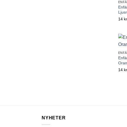
ENFÄ
Enfä
Ljus
14
k
ENFÄ
Enfä
Oran
14
k
NYHETER