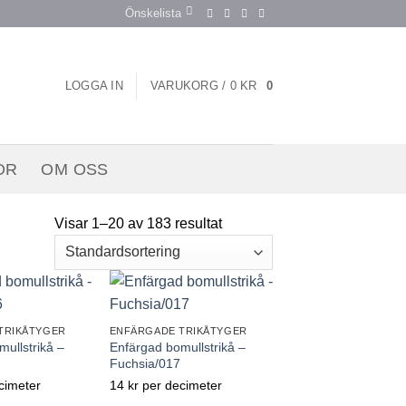
Önskelista
LOGGA IN
VARUKORG /
0
KR
0
OR
OM OSS
Visar 1–20 av 183 resultat
TRIKÅTYGER
ENFÄRGADE TRIKÅTYGER
ullstrikå –
Enfärgad bomullstrikå –
Fuchsia/017
cimeter
14
kr
per decimeter