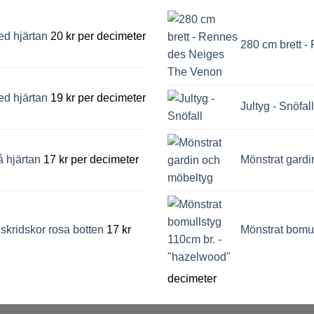
ed hjärtan
20
kr
per decimeter
280 cm brett 
ed hjärtan
19
kr
per decimeter
Jultyg - Snöfall
 hjärtan
17
kr
per decimeter
Mönstrat gardi
lskridskor rosa botten
17
kr
Mönstrat bomul
decimeter