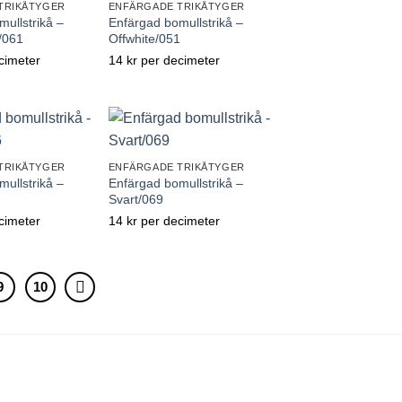
TRIKÅTYGER
ENFÄRGADE TRIKÅTYGER
ullstrikå –
Enfärgad bomullstrikå –
/061
Offwhite/051
cimeter
14
kr
per decimeter
till önskelistan
Lägg till önskelistan
TRIKÅTYGER
ENFÄRGADE TRIKÅTYGER
ullstrikå –
Enfärgad bomullstrikå –
Svart/069
cimeter
14
kr
per decimeter
till önskelistan
Lägg till önskelistan
9
10