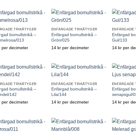
Lägg till önskelistan
Lägg till önskelistan
Lägg 
RGADE TRIKÅTYGER
ENFÄRGADE TRIKÅTYGER
ENFÄRGADE 
rgad bomullstrikå –
Enfärgad bomullstrikå –
Enfärgad bom
melrosa/013
Grön/025
Gul/133
r
per decimeter
14
kr
per decimeter
14
kr
per de
Lägg till önskelistan
Lägg till önskelistan
Lägg 
RGADE TRIKÅTYGER
ENFÄRGADE TRIKÅTYGER
ENFÄRGADE 
rgad bomullstrikå –
Enfärgad bomullstrikå –
Enfärgad bom
ndel/142
Lila/144
senapsgul/0
r
per decimeter
14
kr
per decimeter
14
kr
per de
Lägg till önskelistan
Lägg till önskelistan
Lägg 