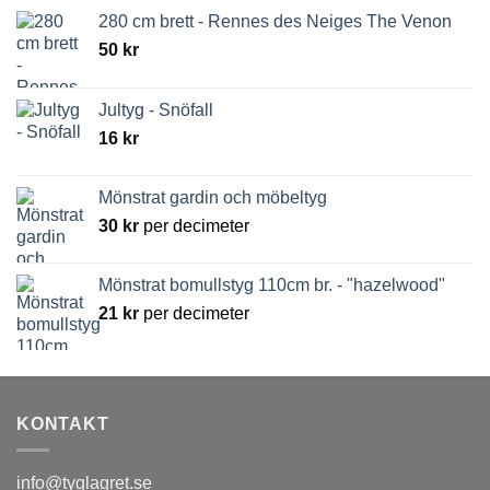
280 cm brett - Rennes des Neiges The Venon
50
kr
Jultyg - Snöfall
16
kr
Mönstrat gardin och möbeltyg
30
kr
per decimeter
Mönstrat bomullstyg 110cm br. - "hazelwood"
21
kr
per decimeter
KONTAKT
info@tyglagret.se