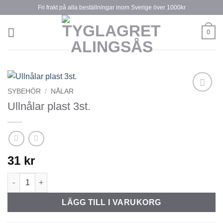
Skip
Fri frakt på alla beställningar inom Sverige över 1000kr
to
content
0
SYBEHÖR
/
NÅLAR
Lägg till
Ullnålar plast 3st.
önskelistan
31
kr
Ullnålar plast 3st. mängd
LÄGG TILL I VARUKORG