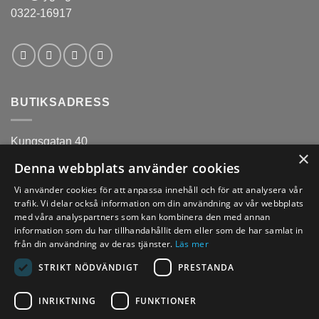
0322-16917
BUTIKSADRESS
Kungsgatan 40
×
441 31
Denna webbplats använder cookies
Alingsås
Vi använder cookies för att anpassa innehåll och för att analysera vår
trafik. Vi delar också information om din användning av vår webbplats
med våra analyspartners som kan kombinera den med annan
information som du har tillhandahållit dem eller som de har samlat in
från din användning av deras tjänster.
Läs mer
ÖPPETTIDER
STRIKT NÖDVÄNDIGT
PRESTANDA
Mån-fre 11-18 (Lunch 13:30-14:00)
INRIKTNING
FUNKTIONER
Lördagar 10-14
Söndagar/röda dagar - Stängt