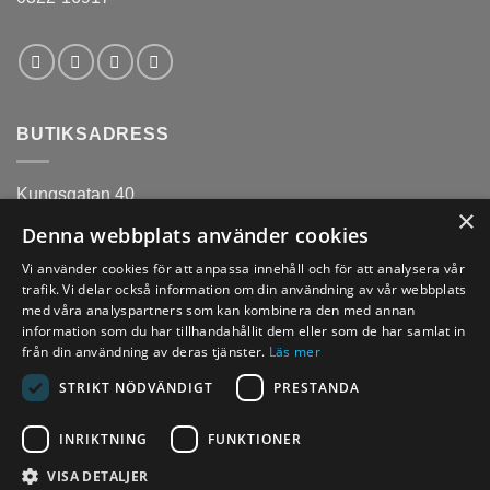
BUTIKSADRESS
Kungsgatan 40
×
441 31
Denna webbplats använder cookies
Alingsås
Vi använder cookies för att anpassa innehåll och för att analysera vår
trafik. Vi delar också information om din användning av vår webbplats
med våra analyspartners som kan kombinera den med annan
information som du har tillhandahållit dem eller som de har samlat in
från din användning av deras tjänster.
Läs mer
ÖPPETTIDER
STRIKT NÖDVÄNDIGT
PRESTANDA
Mån-fre 11-18 (Lunch 13:30-14:00)
INRIKTNING
FUNKTIONER
Lördagar 10-14
Söndagar/röda dagar - Stängt
VISA DETALJER