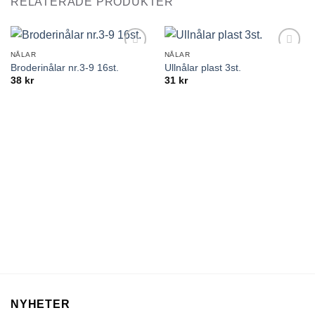
RELATERADE PRODUKTER
NÅLAR
NÅLAR
Lägg till
Lägg till
Broderinålar nr.3-9 16st.
Ullnålar plast 3st.
önskelistan
önskelistan
38
kr
31
kr
NYHETER