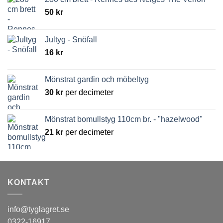
50
kr
Jultyg - Snöfall
16
kr
Mönstrat gardin och möbeltyg
30
kr
per decimeter
Mönstrat bomullstyg 110cm br. - "hazelwood"
21
kr
per decimeter
KONTAKT
info@tyglagret.se
0322-16917