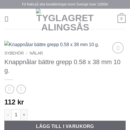
Skip
Fri frakt på alla beställningar inom Sverige över 1000kr
to
content
0
SYBEHÖR
/
NÅLAR
Lägg till
Knappnålar bättre grepp 0.58 x 38 mm 10
önskelistan
g.
112
kr
Knappnålar bättre grepp 0.58 x 38 mm 10 g. mängd
LÄGG TILL I VARUKORG