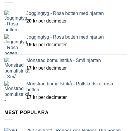
Joggingtyg - Rosa botten med hjärtan
20
kr
per decimeter
Joggingtyg - Rosa botten med hjärtan
19
kr
per decimeter
Mönstrad bomullstrikå - Små hjärtan
17
kr
per decimeter
Mönstrad bomullstrikå - Rullskridskor rosa
botten
17
kr
per decimeter
MEST POPULÄRA
280 cm brett - Rennes des Neiges The Venon