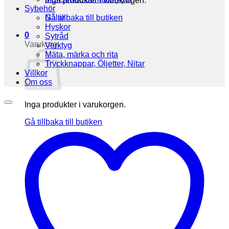
Inga produkter i varukorgen.
Sybehör
Gå tillbaka till butiken
Nålar
Hyskor
0
Sytråd
Varukorg
Verktyg
Mäta, märka och rita
Tryckknappar, Öljetter, Nitar
Villkor
Om oss
Inga produkter i varukorgen.
Gå tillbaka till butiken