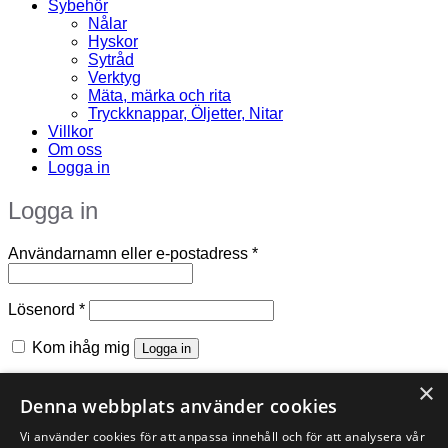
Sybehör
Nålar
Hyskor
Sytråd
Verktyg
Mäta, märka och rita
Tryckknappar, Öljetter, Nitar
Villkor
Om oss
Logga in
Logga in
Obligatoriskt
Användarnamn eller e-postadress
*
Obligatoriskt
Lösenord
*
Kom ihåg mig
Logga in
Glömt ditt lösenord?
×
Denna webbplats använder cookies
Registrera
Vi använder cookies för att anpassa innehåll och för att analysera vår