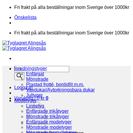
Skip
Fri frakt på alla beställningar inom Sverige över 1000kr
to
Önskelista
content
Fri frakt på alla beställningar inom Sverige över 1000kr
Products
Inredningstyger
search
Enfärgat
Mönstrade
Plastad frotté, bordsfilt m.m.
Logga in
Vaxdukar/Avtorkningsbara dukar
Jultyger
Varukorg /
0
kr
0
Modetyger
Linnetyg
Enfärgade trikåtyger
Mönstrade trikåtyger
Enfärgade modetyger
Mönstrade modetyger
Mönstrade bomullstyger