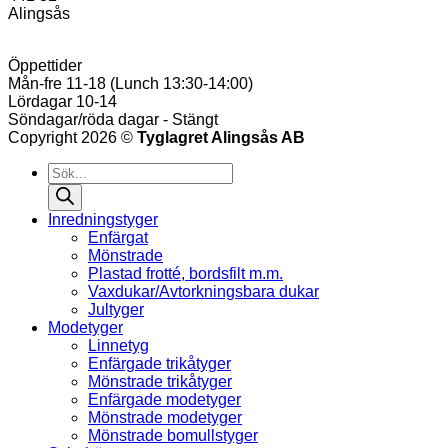
Alingsås
Öppettider
Mån-fre 11-18 (Lunch 13:30-14:00)
Lördagar 10-14
Söndagar/röda dagar - Stängt
Copyright 2026 ©
Tyglagret Alingsås AB
Products
search
Inredningstyger
Enfärgat
Mönstrade
Plastad frotté, bordsfilt m.m.
Vaxdukar/Avtorkningsbara dukar
Jultyger
Modetyger
Linnetyg
Enfärgade trikåtyger
Mönstrade trikåtyger
Enfärgade modetyger
Mönstrade modetyger
Mönstrade bomullstyger