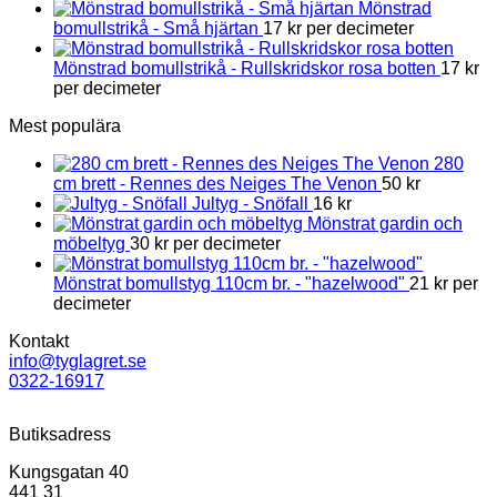
Mönstrad
bomullstrikå - Små hjärtan
17
kr
per decimeter
Mönstrad bomullstrikå - Rullskridskor rosa botten
17
kr
per decimeter
Mest populära
280
cm brett - Rennes des Neiges The Venon
50
kr
Jultyg - Snöfall
16
kr
Mönstrat gardin och
möbeltyg
30
kr
per decimeter
Mönstrat bomullstyg 110cm br. - "hazelwood"
21
kr
per
decimeter
Kontakt
info@tyglagret.se
0322-16917
Butiksadress
Kungsgatan 40
441 31