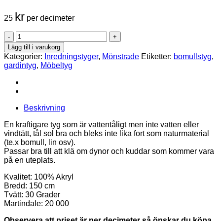
kr
25
per decimeter
Mönstrad
Uteväv
Lägg till i varukorg
mängd
Kategorier:
Inredningstyger
,
Mönstrade
Etiketter:
bomullstyg
,
gardintyg
,
Möbeltyg
Beskrivning
En kraftigare tyg som är vattentåligt men inte vatten eller
vindtätt, tål sol bra och bleks inte lika fort som naturmaterial
(te.x bomull, lin osv).
Passar bra till att klä om dynor och kuddar som kommer vara
på en uteplats.
Kvalitet: 100% Akryl
Bredd: 150 cm
Tvätt: 30 Grader
Martindale: 20 000
Observera att priset är per decimeter så önskar du köpa