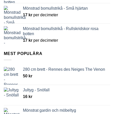
Mönstrad bomullstrikå - Små hjärtan
17
kr
per decimeter
Mönstrad bomullstrikå - Rullskridskor rosa
botten
17
kr
per decimeter
MEST POPULÄRA
280 cm brett - Rennes des Neiges The Venon
50
kr
Jultyg - Snöfall
16
kr
Mönstrat gardin och möbeltyg