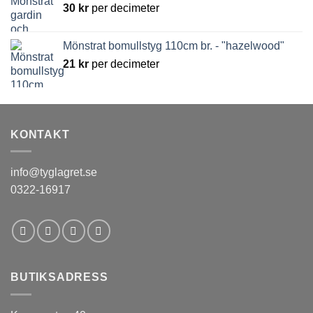
30
kr
per decimeter
Mönstrat bomullstyg 110cm br. - "hazelwood"
21
kr
per decimeter
KONTAKT
info@tyglagret.se
0322-16917
BUTIKSADRESS