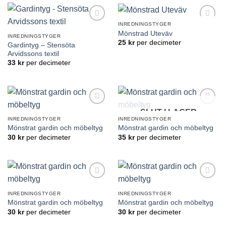
INREDNINGSTYGER
Lägg till
Lägg till
Mönstrad Uteväv
önskelistan
önskelistan
INREDNINGSTYGER
25
kr
per decimeter
Gardintyg – Stensöta
Arvidssons textil
33
kr
per decimeter
SLUT I LAGER
Lägg till
Lägg till
önskelistan
önskelistan
INREDNINGSTYGER
INREDNINGSTYGER
Mönstrat gardin och möbeltyg
Mönstrat gardin och möbeltyg
30
kr
per decimeter
35
kr
per decimeter
Lägg till
Lägg till
önskelistan
önskelistan
INREDNINGSTYGER
INREDNINGSTYGER
Mönstrat gardin och möbeltyg
Mönstrat gardin och möbeltyg
30
kr
per decimeter
30
kr
per decimeter