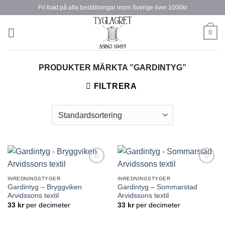
Skip
Fri frakt på alla beställningar inom Sverige över 1000kr
to
content
0
PRODUKTER MÄRKTA ”GARDINTYG”
FILTRERA
Lägg till
Lägg till
önskelistan
önskelistan
INREDNINGSTYGER
INREDNINGSTYGER
Gardintyg – Bryggviken
Gardintyg – Sommarstad
Arvidssons textil
Arvidssons textil
33
kr
per decimeter
33
kr
per decimeter