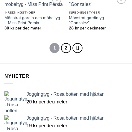
Lägg till
Lägg till
önskelistan
önskelistan
INREDNINGSTYGER
INREDNINGSTYGER
Mönstrat gardin och möbeltyg
Mönstrat gardintyg –
– Miss Print Persia
”Gonzalez”
30
kr
per decimeter
28
kr
per decimeter
1
2
NYHETER
Joggingtyg - Rosa botten med hjärtan
20
kr
per decimeter
Joggingtyg - Rosa botten med hjärtan
19
kr
per decimeter