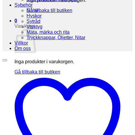
Inga produkter i varukorgen.
Sybehör
Gå tillbaka till butiken
Nålar
Hyskor
0
Sytråd
Varukorg
Verktyg
Mäta, märka och rita
Tryckknappar, Öljetter, Nitar
Villkor
Om oss
Inga produkter i varukorgen.
Gå tillbaka till butiken