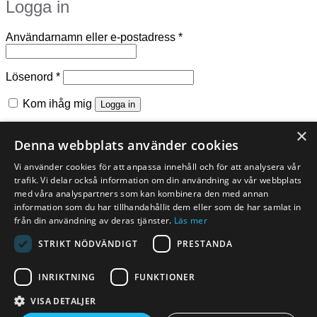
Logga in
Obligatoriskt
Användarnamn eller e-postadress
*
Obligatoriskt
Lösenord
*
Kom ihåg mig
Logga in
Glömt ditt lösenord?
×
Denna webbplats använder cookies
Registrera
Vi använder cookies för att anpassa innehåll och för att analysera vår
trafik. Vi delar också information om din användning av vår webbplats
Obligatoriskt
E-postadress
*
med våra analyspartners som kan kombinera den med annan
information som du har tillhandahållit dem eller som de har samlat in
En länk för att ställa in ett nytt lösenord kommer att skickas till
från din användning av deras tjänster.
Läs mer
din e-postadress.
STRIKT NÖDVÄNDIGT
PRESTANDA
Dina personuppgifter kommer användas för att förbättra din
upplevelse på webbplatsen, hantera åtkomst till ditt konto
INRIKTNING
FUNKTIONER
och för andra ändamål som beskrivs i vår
integritetspolicy
.
VISA DETALJER
Registrera