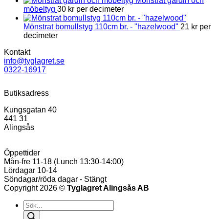
Mönstrat gardin och
möbeltyg
30
kr
per decimeter
Mönstrat bomullstyg 110cm br. - "hazelwood"
21
kr
per
decimeter
Kontakt
info@tyglagret.se
0322-16917
Butiksadress
Kungsgatan 40
441 31
Alingsås
Öppettider
Mån-fre 11-18 (Lunch 13:30-14:00)
Lördagar 10-14
Söndagar/röda dagar - Stängt
Copyright 2026 ©
Tyglagret Alingsås AB
Products
search