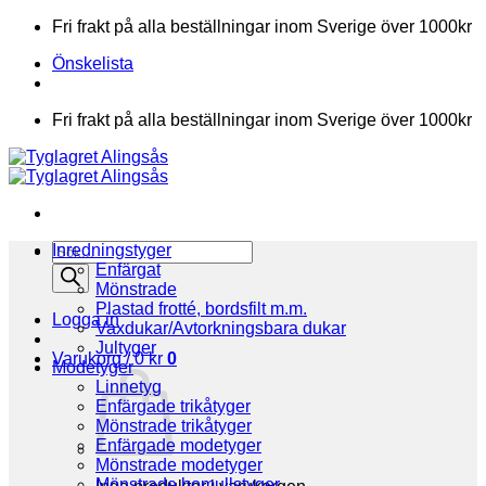
Skip
Fri frakt på alla beställningar inom Sverige över 1000kr
to
Önskelista
content
Fri frakt på alla beställningar inom Sverige över 1000kr
Products
Inredningstyger
search
Enfärgat
Mönstrade
Plastad frotté, bordsfilt m.m.
Logga in
Vaxdukar/Avtorkningsbara dukar
Jultyger
Varukorg /
0
kr
0
Modetyger
Linnetyg
Enfärgade trikåtyger
Mönstrade trikåtyger
Enfärgade modetyger
Mönstrade modetyger
Mönstrade bomullstyger