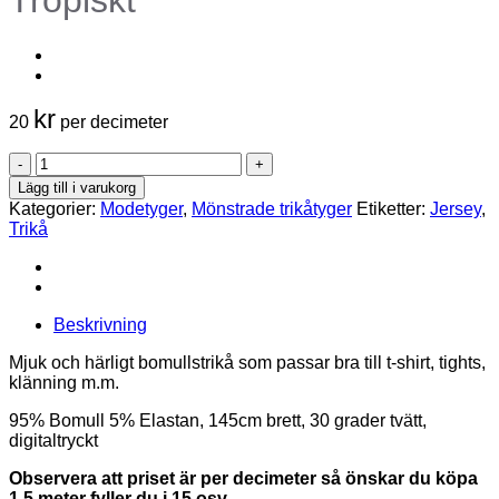
Tropiskt
kr
20
per decimeter
Mönstrad
bomullstrikå
Lägg till i varukorg
-
Kategorier:
Modetyger
,
Mönstrade trikåtyger
Etiketter:
Jersey
,
Tropiskt
Trikå
mängd
Beskrivning
Mjuk och härligt bomullstrikå som passar bra till t-shirt, tights,
klänning m.m.
95% Bomull 5% Elastan, 145cm brett, 30 grader tvätt,
digitaltryckt
Observera att priset är per decimeter så önskar du köpa
1,5 meter fyller du i 15 osv.