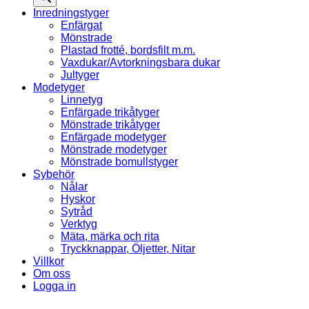
Inredningstyger
Enfärgat
Mönstrade
Plastad frotté, bordsfilt m.m.
Vaxdukar/Avtorkningsbara dukar
Jultyger
Modetyger
Linnetyg
Enfärgade trikåtyger
Mönstrade trikåtyger
Enfärgade modetyger
Mönstrade modetyger
Mönstrade bomullstyger
Sybehör
Nålar
Hyskor
Sytråd
Verktyg
Mäta, märka och rita
Tryckknappar, Öljetter, Nitar
Villkor
Om oss
Logga in