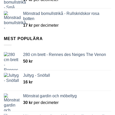
Mönstrad bomullstrikå - Rullskridskor rosa
botten
17
kr
per decimeter
MEST POPULÄRA
280 cm brett - Rennes des Neiges The Venon
50
kr
Jultyg - Snöfall
16
kr
Mönstrat gardin och möbeltyg
30
kr
per decimeter