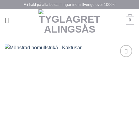
Skip
Fri frakt på alla beställningar inom Sverige över 1000kr
to
content
0
Lägg till
önskelistan