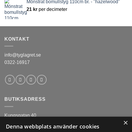
Mönstrat bomullstyg 110cm br. - "hazelwood"
21
kr
per decimeter
KONTAKT
info@tyglagret.se
0322-16917
BUTIKSADRESS
Kungsgatan 40
×
441 31
Denna webbplats använder cookies
Alingsås