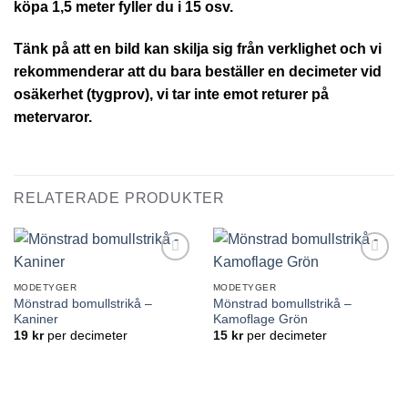
köpa 1,5 meter fyller du i 15 osv.
Tänk på att en bild kan skilja sig från verklighet och vi
rekommenderar att du bara beställer en decimeter vid
osäkerhet (tygprov), vi tar inte emot returer på
metervaror.
RELATERADE PRODUKTER
Lägg till
Lägg till
önskelistan
önskelistan
MODETYGER
MODETYGER
Mönstrad bomullstrikå –
Mönstrad bomullstrikå –
Kaniner
Kamoflage Grön
19
kr
per decimeter
15
kr
per decimeter