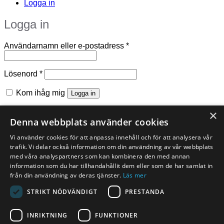
Logga in
Logga in
Obligatoriskt
Användarnamn eller e-postadress
*
Obligatoriskt
Lösenord
*
Kom ihåg mig
Logga in
Glömt ditt lösenord?
×
Denna webbplats använder cookies
Registrera
Vi använder cookies för att anpassa innehåll och för att analysera vår
trafik. Vi delar också information om din användning av vår webbplats
Obligatoriskt
E-postadress
*
med våra analyspartners som kan kombinera den med annan
information som du har tillhandahållit dem eller som de har samlat in
En länk för att ställa in ett nytt lösenord kommer att skickas till
från din användning av deras tjänster.
Läs mer
din e-postadress.
STRIKT NÖDVÄNDIGT
PRESTANDA
Dina personuppgifter kommer användas för att förbättra din
upplevelse på webbplatsen, hantera åtkomst till ditt konto
INRIKTNING
FUNKTIONER
och för andra ändamål som beskrivs i vår
integritetspolicy
.