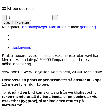
kr
30
per decimeter
Jaquard
-
Lägg till i varukorg
Grön
Kategorier:
Inredningstyger
,
Mönstrade
Etikett:
gobeläng
mängd
Beskrivning
Kraftig jaquard tyg som inte är tryckt mönster utan vävt fram.
Med en Martindale på 20.000 lämpar det sig till enklare
möbeltapetsering.
55% Bomull, 45% Polyester, 140cm brett, 20.000 Martindale
Observera att priset är per decimeter så önskar du köpa
1,5 meter fyller du i 15 osv.
Tänk på att en bild kan skilja sig från verklighet och vi
rekommenderar att du bara beställer en decimeter vid
osäkerhet (tygprov), vi tar inte emot returer på
metervaror.