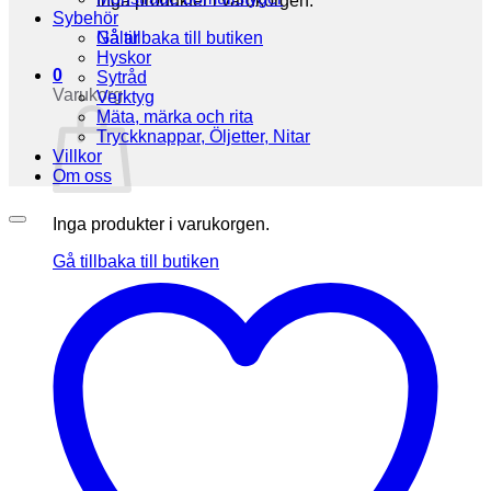
Inga produkter i varukorgen.
Sybehör
Gå tillbaka till butiken
Nålar
Hyskor
0
Sytråd
Varukorg
Verktyg
Mäta, märka och rita
Tryckknappar, Öljetter, Nitar
Villkor
Om oss
Inga produkter i varukorgen.
Gå tillbaka till butiken