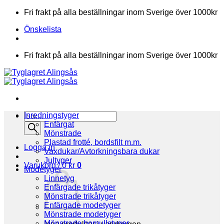
Skip
Fri frakt på alla beställningar inom Sverige över 1000kr
to
Önskelista
content
Fri frakt på alla beställningar inom Sverige över 1000kr
Products
Inredningstyger
search
Enfärgat
Mönstrade
Plastad frotté, bordsfilt m.m.
Logga in
Vaxdukar/Avtorkningsbara dukar
Jultyger
Varukorg /
0
kr
0
Modetyger
Linnetyg
Enfärgade trikåtyger
Mönstrade trikåtyger
Enfärgade modetyger
Mönstrade modetyger
Mönstrade bomullstyger