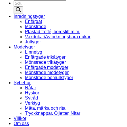
Products
search
Inredningstyger
Enfärgat
Mönstrade
Plastad frotté, bordsfilt m.m.
Vaxdukar/Avtorkningsbara dukar
Jultyger
Modetyger
Linnetyg
Enfärgade trikåtyger
Mönstrade trikåtyger
Enfärgade modetyger
Mönstrade modetyger
Mönstrade bomullstyger
Sybehör
Nålar
Hyskor
Sytråd
Verktyg
Mäta, märka och rita
Tryckknappar, Öljetter, Nitar
Villkor
Om oss