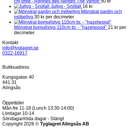
cm brett - Rennes des Neiges The Venon
50
kr
Jultyg - Snöfall
16
kr
Mönstrat gardin och
möbeltyg
30
kr
per decimeter
Mönstrat bomullstyg 110cm br. - "hazelwood"
21
kr
per
decimeter
Kontakt
info@tyglagret.se
0322-16917
Butiksadress
Kungsgatan 40
441 31
Alingsås
Öppettider
Mån-fre 11-18 (Lunch 13:30-14:00)
Lördagar 10-14
Söndagar/röda dagar - Stängt
Copyright 2026 ©
Tyglagret Alingsås AB