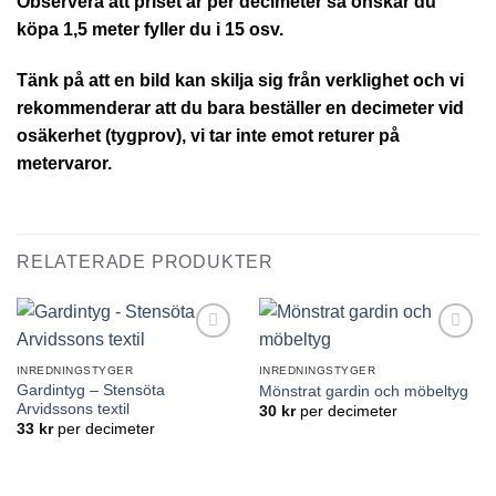
Observera att priset är per decimeter så önskar du
köpa 1,5 meter fyller du i 15 osv.
Tänk på att en bild kan skilja sig från verklighet och vi
rekommenderar att du bara beställer en decimeter vid
osäkerhet (tygprov), vi tar inte emot returer på
metervaror.
RELATERADE PRODUKTER
Lägg till
Lägg till
önskelistan
önskelistan
INREDNINGSTYGER
INREDNINGSTYGER
Gardintyg – Stensöta
Mönstrat gardin och möbeltyg
Arvidssons textil
30
kr
per decimeter
33
kr
per decimeter