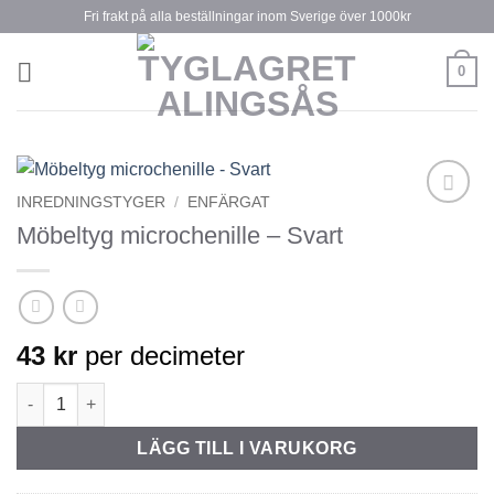
Skip
Fri frakt på alla beställningar inom Sverige över 1000kr
to
content
0
INREDNINGSTYGER
/
ENFÄRGAT
Lägg till
Möbeltyg microchenille – Svart
önskelistan
43
kr
per decimeter
Möbeltyg microchenille - Svart mängd
LÄGG TILL I VARUKORG