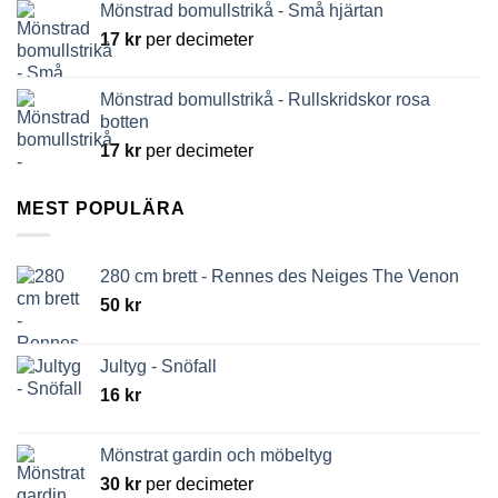
Mönstrad bomullstrikå - Små hjärtan
17
kr
per decimeter
Mönstrad bomullstrikå - Rullskridskor rosa
botten
17
kr
per decimeter
MEST POPULÄRA
280 cm brett - Rennes des Neiges The Venon
50
kr
Jultyg - Snöfall
16
kr
Mönstrat gardin och möbeltyg
30
kr
per decimeter