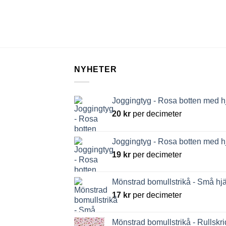
NYHETER
Joggingtyg - Rosa botten med h
20
kr
per decimeter
Joggingtyg - Rosa botten med h
19
kr
per decimeter
Mönstrad bomullstrikå - Små hjä
17
kr
per decimeter
Mönstrad bomullstrikå - Rullskri