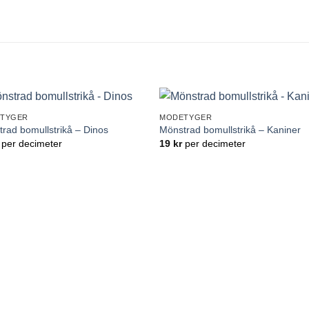
TYGER
MODETYGER
Lägg till
Lägg ti
rad bomullstrikå – Dinos
Mönstrad bomullstrikå – Kaniner
önskelistan
önskelis
per decimeter
19
kr
per decimeter