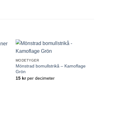
ll
Lägg till
MODETYGER
tan
önskelistan
Mönstrad bomullstrikå – Kamoflage
Grön
15
kr
per decimeter
MODETYGER