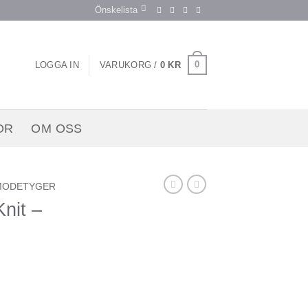
Önskelista
0
LOGGA IN
VARUKORG /
0
KR
OR
OM OSS
MODETYGER
nit –
y White mängd