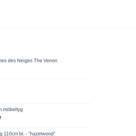
Mönstrad bomullstri
16
kr
per decimeter
nnes des Neiges The Venon
ch möbeltyg
r
g 110cm br. - "hazelwood"