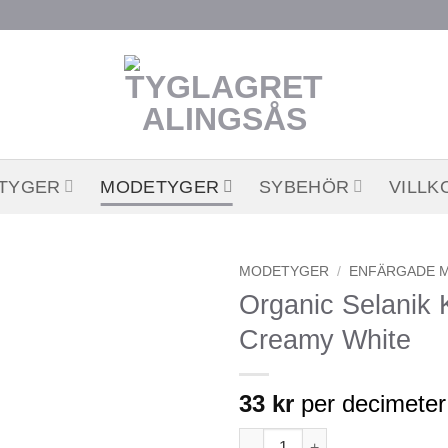
STYGER
MODETYGER
SYBEHÖR
VILLK
MODETYGER
/
ENFÄRGADE 
Organic Selanik K
Lägg till
Creamy White
önskelistan
33
kr
per decimeter
Organic Selanik Knit - Cream