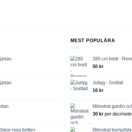
MEST POPULÄRA
järtan
280 cm brett - Re
50
kr
järtan
Jultyg - Snöfall
16
kr
rtan
Mönstrat gardin o
30
kr
per decimete
dskor rosa botten
Mönstrat bomullsty