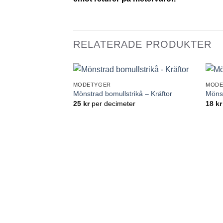
RELATERADE PRODUKTER
MODETYGER
MODE
Lägg till
Mönstrad bomullstrikå – Kräftor
Mönst
önskelistan
25
kr
per decimeter
18
kr