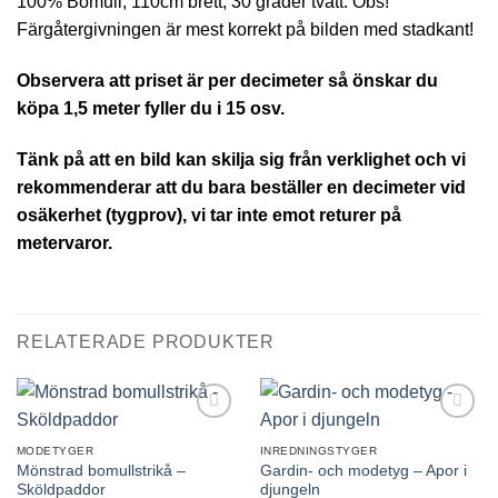
100% Bomull, 110cm brett, 30 grader tvätt. Obs!
Färgåtergivningen är mest korrekt på bilden med stadkant!
Observera att priset är per decimeter så önskar du
köpa 1,5 meter fyller du i 15 osv.
Tänk på att en bild kan skilja sig från verklighet och vi
rekommenderar att du bara beställer en decimeter vid
osäkerhet (tygprov), vi tar inte emot returer på
metervaror.
RELATERADE PRODUKTER
Lägg till
Lägg till
önskelistan
önskelistan
MODETYGER
INREDNINGSTYGER
Mönstrad bomullstrikå –
Gardin- och modetyg – Apor i
Sköldpaddor
djungeln