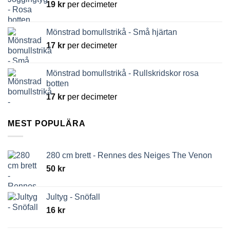
19
kr
per decimeter
Mönstrad bomullstrikå - Små hjärtan
17
kr
per decimeter
Mönstrad bomullstrikå - Rullskridskor rosa
botten
17
kr
per decimeter
MEST POPULÄRA
280 cm brett - Rennes des Neiges The Venon
50
kr
Jultyg - Snöfall
16
kr