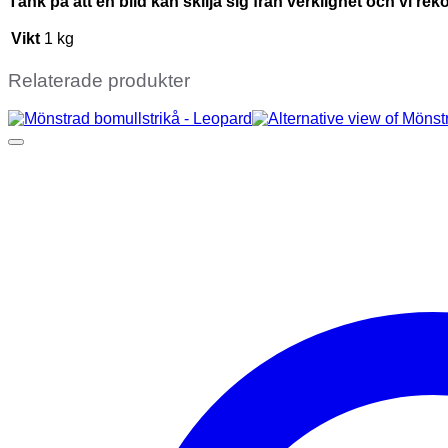
Tänk på att en bild kan skilja sig från verklighet och vi re
Vikt
1 kg
Relaterade produkter