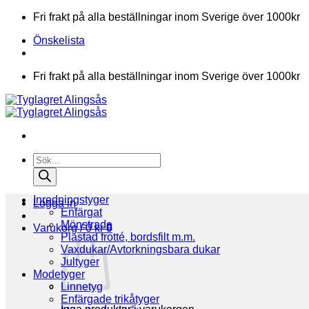
Skip
Fri frakt på alla beställningar inom Sverige över 1000kr
to
Önskelista
content
Fri frakt på alla beställningar inom Sverige över 1000kr
Products
search
Inredningstyger
Logga in
Enfärgat
Mönstrade
Varukorg /
0
kr
0
Plastad frotté, bordsfilt m.m.
Vaxdukar/Avtorkningsbara dukar
Jultyger
Modetyger
Linnetyg
Enfärgade trikåtyger