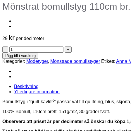
Mönstrat bomullstyg 110cm br.
kr
29
per decimeter
Mönstrat
bomullstyg
Lägg till i varukorg
110cm
Kategorier:
Modetyger
,
Mönstrade bomullstyger
Etikett:
Anna M
br.
-
Shooting
star
mängd
Beskrivning
Ytterligare information
Bomullstyg i ”quilt-kavlité” passar väl till quiltning, blus, skjor
100% Bomull, 110cm brett, 151g/m2, 30 grader tvätt.
Observera att priset är per decimeter så önskar du köpa 1,5