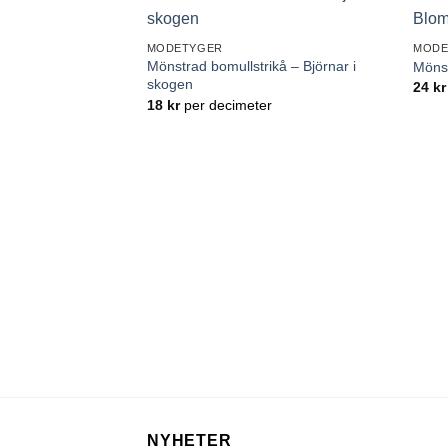
Lägg till
MODETYGER
MODE
önskelistan
Mönstrad bomullstrikå – Björnar i
Mönst
skogen
24
kr
18
kr
per decimeter
NYHETER