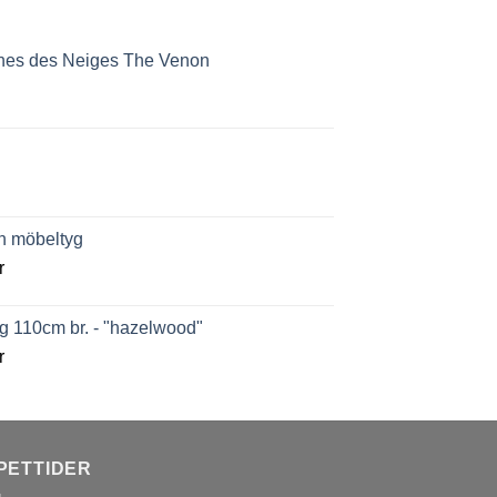
nnes des Neiges The Venon
ch möbeltyg
r
g 110cm br. - "hazelwood"
r
PETTIDER