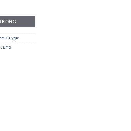
. - "shadow & elegance" mängd
RUKORG
omullstyger
,
valmo