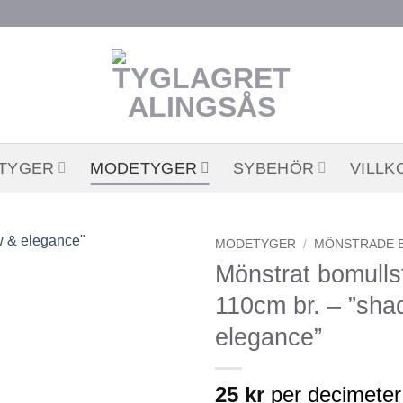
STYGER
MODETYGER
SYBEHÖR
VILLK
MODETYGER
/
MÖNSTRADE 
Mönstrat bomulls
Lägg till
110cm br. – ”sh
önskelistan
elegance”
25
kr
per decimeter