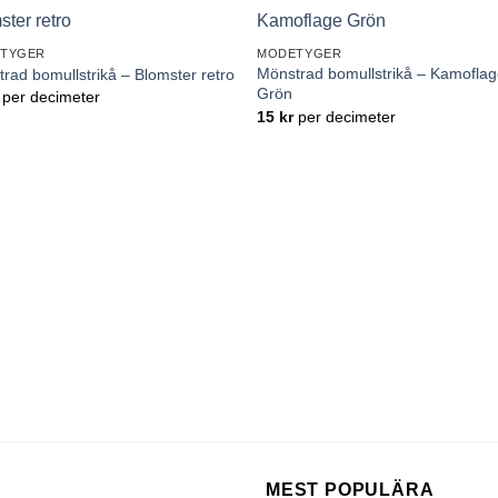
Lägg till
Lägg ti
TYGER
MODETYGER
önskelistan
önskelis
Mönstrad bomullstrikå – Kamofla
rad bomullstrikå – Blomster retro
Grön
per decimeter
15
kr
per decimeter
MEST POPULÄRA