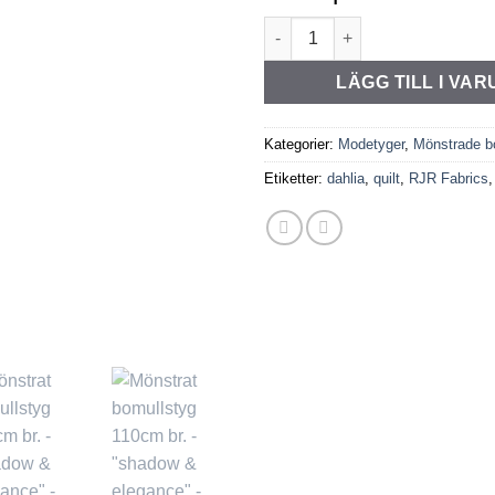
Mönstrat bomullstyg 110cm br
LÄGG TILL I VA
Kategorier:
Modetyger
,
Mönstrade b
Etiketter:
dahlia
,
quilt
,
RJR Fabrics