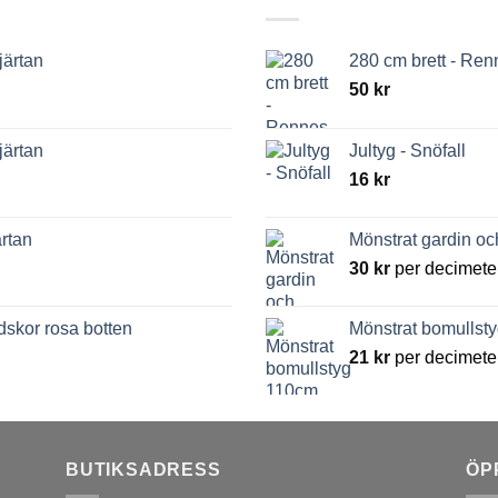
järtan
280 cm brett - Re
50
kr
järtan
Jultyg - Snöfall
16
kr
rtan
Mönstrat gardin o
30
kr
per decimete
dskor rosa botten
Mönstrat bomullsty
21
kr
per decimete
BUTIKSADRESS
ÖP