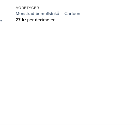
MODETYGER
ll
Lägg till
Mönstrad bomullstrikå – Cartoon
tan
önskelistan
27
kr
per decimeter
ge
MODETYGER
Mönstrad bomullstrik
18
kr
per decimeter