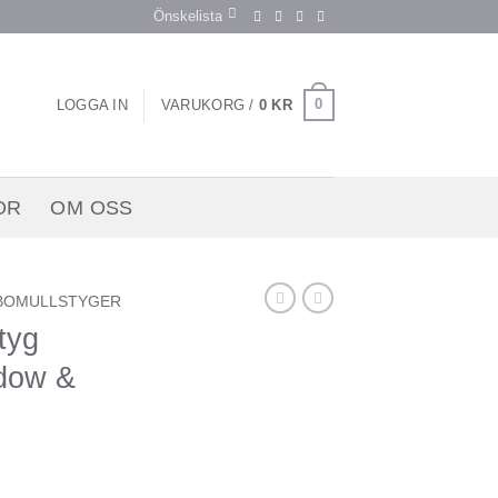
Önskelista
0
LOGGA IN
VARUKORG /
0
KR
OR
OM OSS
BOMULLSTYGER
tyg
adow &