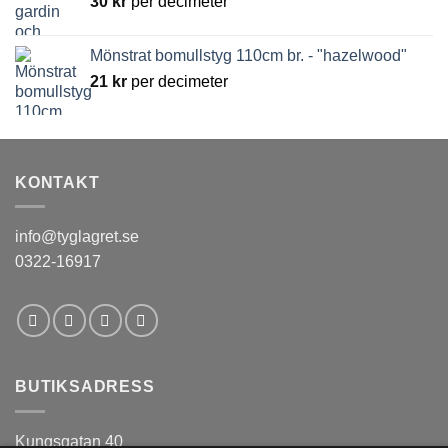
30
kr
per decimeter
Mönstrat bomullstyg 110cm br. - "hazelwood"
21
kr
per decimeter
KONTAKT
info@tyglagret.se
0322-16917
BUTIKSADRESS
Kungsgatan 40