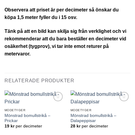
Observera att priset är per decimeter så önskar du
köpa 1,5 meter fyller du i 15 osv.
Tänk på att en bild kan skilja sig från verklighet och vi
rekommenderar att du bara beställer en decimeter vid
osäkerhet (tygprov), vi tar inte emot returer på
metervaror.
RELATERADE PRODUKTER
Lägg till
Lägg till
önskelistan
önskelistan
MODETYGER
MODETYGER
Mönstrad bomullstrikå –
Mönstrad bomullstrikå –
Prickar
Dalapeppisar
19
kr
per decimeter
28
kr
per decimeter