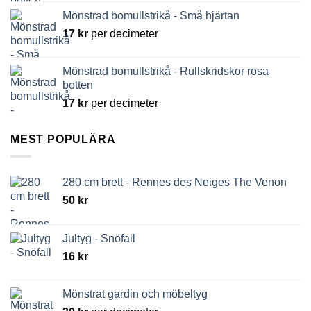
Mönstrad bomullstrikå - Små hjärtan
17
kr
per decimeter
Mönstrad bomullstrikå - Rullskridskor rosa
botten
17
kr
per decimeter
MEST POPULÄRA
280 cm brett - Rennes des Neiges The Venon
50
kr
Jultyg - Snöfall
16
kr
Mönstrat gardin och möbeltyg