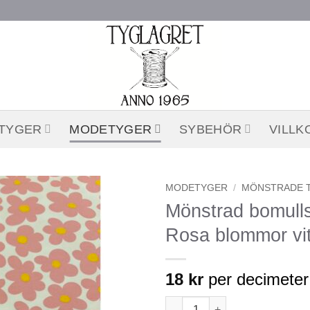
STYGER
MODETYGER
SYBEHÖR
VILLK
MODETYGER
/
MÖNSTRADE 
Mönstrad bomulls
Lägg till
Rosa blommor vit
önskelistan
18
kr
per decimeter
Mönstrad bomullstrikå - Rosa