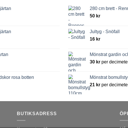
järtan
280 cm brett - Re
50
kr
järtan
Jultyg - Snöfall
16
kr
rtan
Mönstrat gardin o
30
kr
per decimete
dskor rosa botten
Mönstrat bomullsty
21
kr
per decimete
BUTIKSADRESS
ÖP