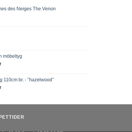
nnes des Neiges The Venon
ch möbeltyg
r
g 110cm br. - "hazelwood"
r
PETTIDER