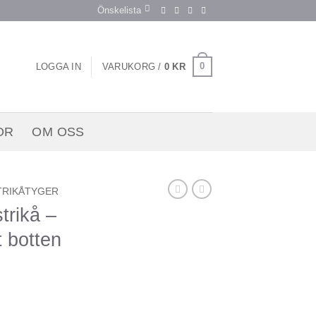
Önskelista
0
LOGGA IN
VARUKORG /
0
KR
OR
OM OSS
TRIKÅTYGER
trikå –
 botten
 blommor vit botten mängd