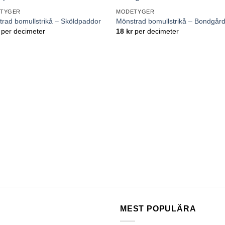
Lägg till
Lägg ti
TYGER
MODETYGER
önskelistan
önskelis
rad bomullstrikå – Sköldpaddor
Mönstrad bomullstrikå – Bondgår
per decimeter
18
kr
per decimeter
MEST POPULÄRA