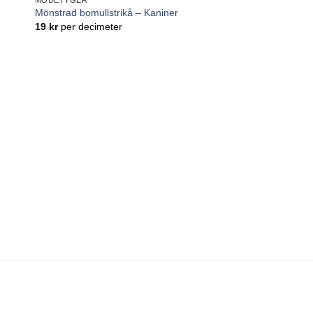
ll
Lägg till
Mönstrad bomullstrikå – Kaniner
tan
önskelistan
19
kr
per decimeter
d
MODETYGER
Mönstrad bomullstri
Arvidssons textil
28
kr
per decimeter