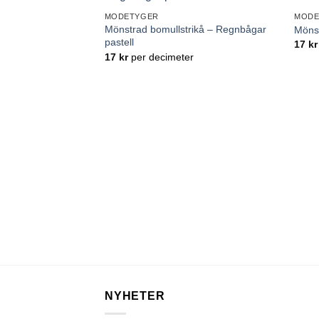
Lägg till
MODETYGER
MODE
önskelistan
Mönstrad bomullstrikå – Regnbågar
Mönst
pastell
17
kr
17
kr
per decimeter
NYHETER