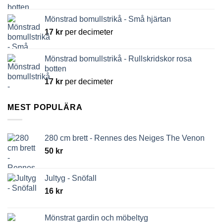
Mönstrad bomullstrikå - Små hjärtan
17
kr
per decimeter
Mönstrad bomullstrikå - Rullskridskor rosa
botten
17
kr
per decimeter
MEST POPULÄRA
280 cm brett - Rennes des Neiges The Venon
50
kr
Jultyg - Snöfall
16
kr
Mönstrat gardin och möbeltyg