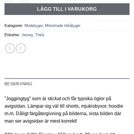
LÄGG TILL I VARUKORG
Kategorier:
Modetyger
,
Mönstrade trikåtyger
Etiketter:
Jersey
,
Trikå
BESKRIVNING
”Joggingtyg” som är stickat och får typsika öglor på
avigsidan. Lämpar sig väl till shorts, mjukisbyxor, hoodie
m.m. Dåligt färgåtergivning på bilderna, sista bilden där
man ser avigsidan är mest korrekt!