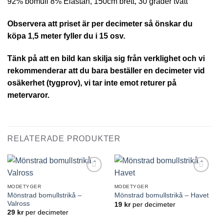
92% bomull 8% Elastan, 150cm brett, 30 grader tvätt
Observera att priset är per decimeter så önskar du
köpa 1,5 meter fyller du i 15 osv.
Tänk på att en bild kan skilja sig från verklighet och vi
rekommenderar att du bara beställer en decimeter vid
osäkerhet (tygprov), vi tar inte emot returer på
metervaror.
RELATERADE PRODUKTER
Lägg till
Lägg till
önskelistan
önskelistan
MODETYGER
MODETYGER
Mönstrad bomullstrikå –
Mönstrad bomullstrikå – Havet
Valross
19
kr
per decimeter
29
kr
per decimeter