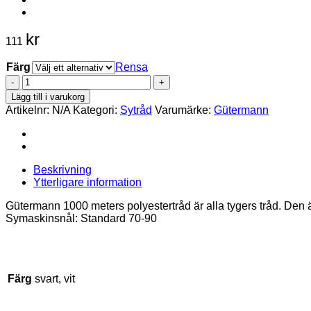
kr
111
Färg
Rensa
Alla
tygers
Lägg till i varukorg
tråd
Artikelnr:
N/A
Kategori:
Sytråd
Varumärke:
Gütermann
1000m
Polyester
mängd
Beskrivning
Ytterligare information
Gütermann 1000 meters polyestertråd är alla tygers tråd. Den
Symaskinsnål: Standard 70-90
Färg
svart, vit