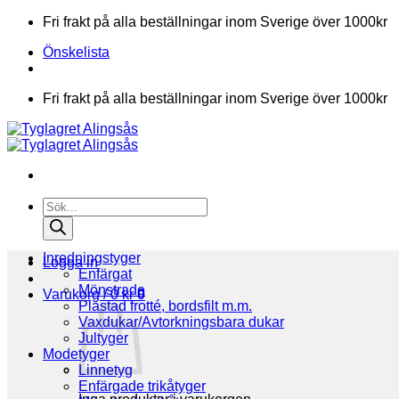
Skip
Fri frakt på alla beställningar inom Sverige över 1000kr
to
Önskelista
content
Fri frakt på alla beställningar inom Sverige över 1000kr
Products
search
Inredningstyger
Logga in
Enfärgat
Mönstrade
Varukorg /
0
kr
0
Plastad frotté, bordsfilt m.m.
Vaxdukar/Avtorkningsbara dukar
Jultyger
Modetyger
Linnetyg
Enfärgade trikåtyger