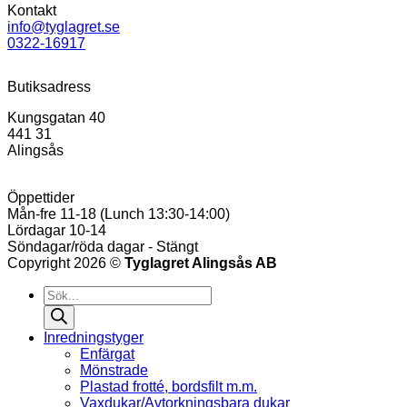
Kontakt
info@tyglagret.se
0322-16917
Butiksadress
Kungsgatan 40
441 31
Alingsås
Öppettider
Mån-fre 11-18 (Lunch 13:30-14:00)
Lördagar 10-14
Söndagar/röda dagar - Stängt
Copyright 2026 ©
Tyglagret Alingsås AB
Products
search
Inredningstyger
Enfärgat
Mönstrade
Plastad frotté, bordsfilt m.m.
Vaxdukar/Avtorkningsbara dukar