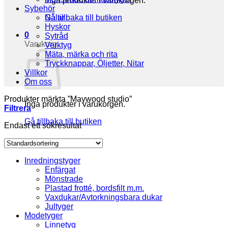
Inga produkter i varukorgen.
Sybehör
Gå tillbaka till butiken
Nålar
Hyskor
0
Sytråd
Varukorg
Verktyg
Mäta, märka och rita
Tryckknappar, Öljetter, Nitar
Villkor
Om oss
Produkter märkta ”Maywood studio”
Inga produkter i varukorgen.
Filtrera
Gå tillbaka till butiken
Endast ett sökresultat
Inredningstyger
Enfärgat
Mönstrade
Plastad frotté, bordsfilt m.m.
Vaxdukar/Avtorkningsbara dukar
Jultyger
Modetyger
Linnetyg