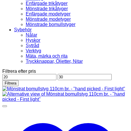
Enfärgade trikåtyger
Mönstrade trikåtyger
Enfärgade modetyger
Mönstrade modetyger
Mönstrade bomullstyger
Sybehör
Nålar
Hyskor
Sytråd
Verktyg
Mäta, märka och rita
Tryckknappar, Öljetter, Nitar
Filtrera efter pris
Min
Max
pris
pris
Filtrera