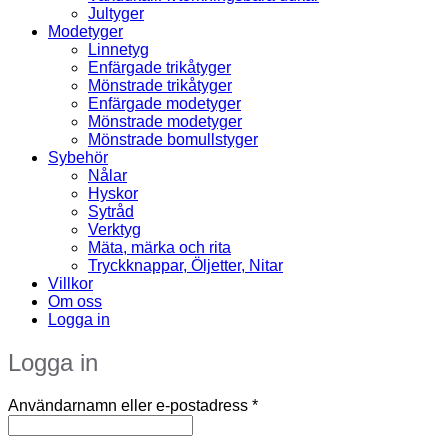
Jultyger
Modetyger
Linnetyg
Enfärgade trikåtyger
Mönstrade trikåtyger
Enfärgade modetyger
Mönstrade modetyger
Mönstrade bomullstyger
Sybehör
Nålar
Hyskor
Sytråd
Verktyg
Mäta, märka och rita
Tryckknappar, Öljetter, Nitar
Villkor
Om oss
Logga in
Logga in
Obligatoriskt
Användarnamn eller e-postadress
*