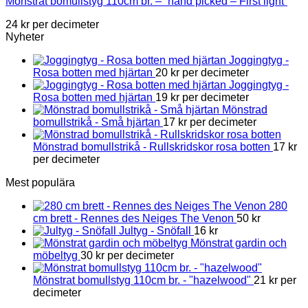
Mönstrat bomullstyg 110cm br. – ”hand picked – First light”
24
kr
per decimeter
Nyheter
Joggingtyg -
Rosa botten med hjärtan
20
kr
per decimeter
Joggingtyg -
Rosa botten med hjärtan
19
kr
per decimeter
Mönstrad
bomullstrikå - Små hjärtan
17
kr
per decimeter
Mönstrad bomullstrikå - Rullskridskor rosa botten
17
kr
per decimeter
Mest populära
280
cm brett - Rennes des Neiges The Venon
50
kr
Jultyg - Snöfall
16
kr
Mönstrat gardin och
möbeltyg
30
kr
per decimeter
Mönstrat bomullstyg 110cm br. - "hazelwood"
21
kr
per
decimeter