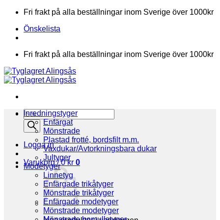
Skip
Fri frakt på alla beställningar inom Sverige över 1000kr
to
Önskelista
content
Fri frakt på alla beställningar inom Sverige över 1000kr
Products
Inredningstyger
search
Enfärgat
Mönstrade
Plastad frotté, bordsfilt m.m.
Logga in
Vaxdukar/Avtorkningsbara dukar
Jultyger
Varukorg /
0
kr
0
Modetyger
Linnetyg
Enfärgade trikåtyger
Mönstrade trikåtyger
Enfärgade modetyger
Mönstrade modetyger
Mönstrade bomullstyger