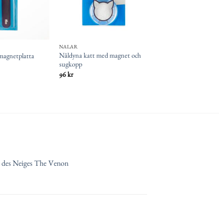
NÅLAR
Nåldyna katt med magnet och
magnetplatta
sugkopp
96
kr
s des Neiges The Venon