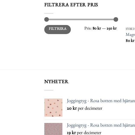
FILTRERA EFTER PRIS
Min
Max
Pris:
80 kr
—
250 kr
FILTRERA
SYBE
pris
pris
Magn
80
kr
NYHETER
Joggingtyg - Rosa botten med hjärtan
20
kr
per decimeter
Joggingtyg - Rosa botten med hjärtan
19
kr
per decimeter