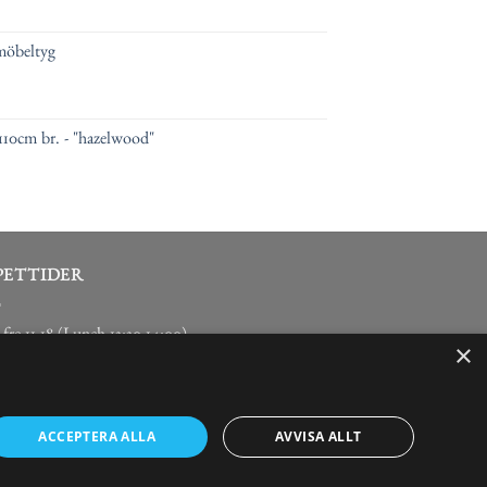
möbeltyg
110cm br. - "hazelwood"
PETTIDER
fre 11-18 (Lunch 13:30-14:00)
×
agar 10-14
agar/röda dagar - Stängt
ACCEPTERA ALLA
AVVISA ALLT