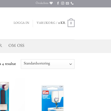
Önskelista
0
LOGGA IN
VARUKORG /
0
KR
R
OM OSS
a 4 resultat
Lägg till
Lägg till
önskelistan
önskelistan