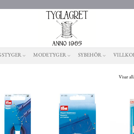
GSTYGER
MODETYGER
SYBEHÖR
VILLKO
Visar all
Lägg till
Lägg till
önskelistan
önskelistan