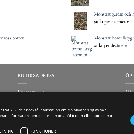
Mönstrat gardin och 
30
kr
per decimeter
r rosa botten
Mönstrat bomullstyg 
21
kr
per decimeter
BUTIKSADRESS
ÖP
Kungsgatan 40
Mån-
441 31
Lörd
Alingsås
Sönd
år trafik. Vi delar också information om din användning av vår
n information som du har tillhandahållit dem eller som de har
KTNING
FUNKTIONER