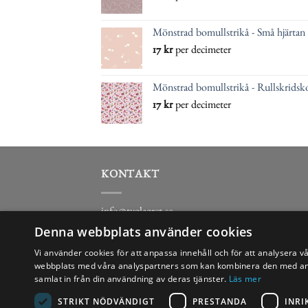
Mönstrad bomullstrikå - Små hjärtan
17
kr
per decimeter
Mönstrad bomullstrikå - Rullskridsko
17
kr
per decimeter
KONTAKT
info@tyglagret.se
Denna webbplats använder cookies
0322-16917
Vi använder cookies för att anpassa innehåll och för att analysera v
webbplats med våra analyspartners som kan kombinera den med anna
samlat in från din användning av deras tjänster.
Läs mer
STRIKT NÖDVÄNDIGT
PRESTANDA
INRI