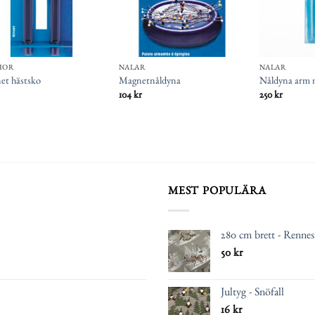
HÖR
NÅLAR
NÅLAR
et hästsko
Magnetnåldyna
Nåldyna arm 
104
kr
250
kr
MEST POPULÄRA
280 cm brett - Renne
50
kr
Jultyg - Snöfall
16
kr