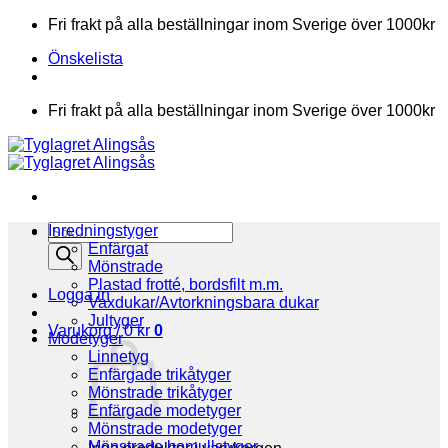
Skip
Fri frakt på alla beställningar inom Sverige över 1000kr
to
Önskelista
content
Fri frakt på alla beställningar inom Sverige över 1000kr
Products
Inredningstyger
search
Enfärgat
Mönstrade
Plastad frotté, bordsfilt m.m.
Logga in
Vaxdukar/Avtorkningsbara dukar
Jultyger
Varukorg /
0
kr
0
Modetyger
Linnetyg
Enfärgade trikåtyger
Mönstrade trikåtyger
Enfärgade modetyger
Mönstrade modetyger
Mönstrade bomullstyger