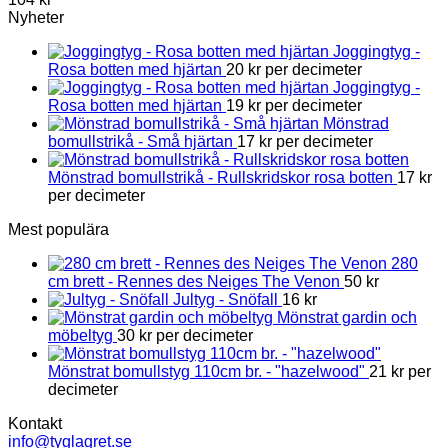
Nyheter
Joggingtyg -
Rosa botten med hjärtan
20
kr
per decimeter
Joggingtyg -
Rosa botten med hjärtan
19
kr
per decimeter
Mönstrad
bomullstrikå - Små hjärtan
17
kr
per decimeter
Mönstrad bomullstrikå - Rullskridskor rosa botten
17
kr
per decimeter
Mest populära
280
cm brett - Rennes des Neiges The Venon
50
kr
Jultyg - Snöfall
16
kr
Mönstrat gardin och
möbeltyg
30
kr
per decimeter
Mönstrat bomullstyg 110cm br. - "hazelwood"
21
kr
per
decimeter
Kontakt
info@tyglagret.se