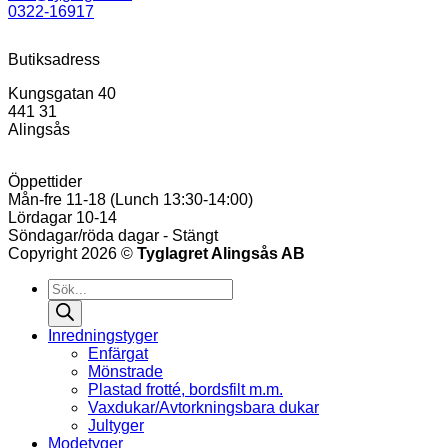
0322-16917
Butiksadress
Kungsgatan 40
441 31
Alingsås
Öppettider
Mån-fre 11-18 (Lunch 13:30-14:00)
Lördagar 10-14
Söndagar/röda dagar - Stängt
Copyright 2026 ©
Tyglagret Alingsås AB
Products
search
Inredningstyger
Enfärgat
Mönstrade
Plastad frotté, bordsfilt m.m.
Vaxdukar/Avtorkningsbara dukar
Jultyger
Modetyger