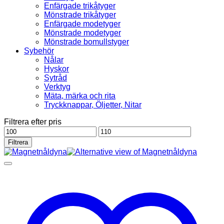
Enfärgade trikåtyger
Mönstrade trikåtyger
Enfärgade modetyger
Mönstrade modetyger
Mönstrade bomullstyger
Sybehör
Nålar
Hyskor
Sytråd
Verktyg
Mäta, märka och rita
Tryckknappar, Öljetter, Nitar
Filtrera efter pris
Min
Max
pris
pris
Filtrera