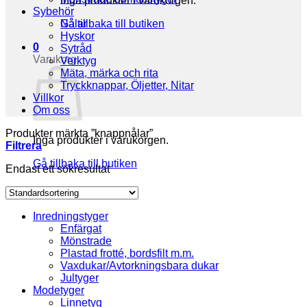
Inga produkter i varukorgen.
Sybehör
Gå tillbaka till butiken
Nålar
Hyskor
0
Sytråd
Varukorg
Verktyg
Mäta, märka och rita
Tryckknappar, Öljetter, Nitar
Villkor
Om oss
Produkter märkta ”knappnålar”
Inga produkter i varukorgen.
Filtrera
Gå tillbaka till butiken
Endast ett sökresultat
Inredningstyger
Enfärgat
Mönstrade
Plastad frotté, bordsfilt m.m.
Vaxdukar/Avtorkningsbara dukar
Jultyger
Modetyger
Linnetyg