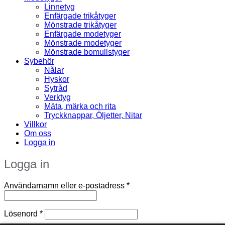
Linnetyg
Enfärgade trikåtyger
Mönstrade trikåtyger
Enfärgade modetyger
Mönstrade modetyger
Mönstrade bomullstyger
Sybehör
Nålar
Hyskor
Sytråd
Verktyg
Mäta, märka och rita
Tryckknappar, Öljetter, Nitar
Villkor
Om oss
Logga in
Logga in
Obligatoriskt
Användarnamn eller e-postadress
*
Obligatoriskt
Lösenord
*