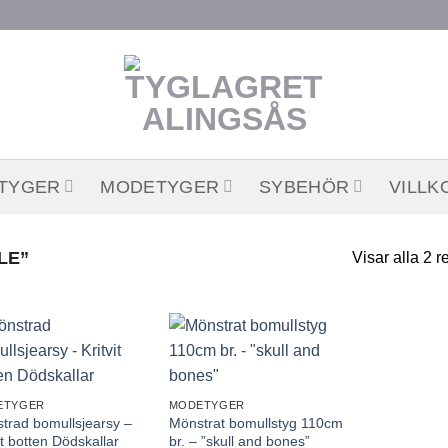
STYGER
MODETYGER
SYBEHÖR
VILLK
LE”
Visar alla 2 r
Lägg till
Lägg till
önskelistan
önskelistan
ETYGER
MODETYGER
trad bomullsjearsy –
Mönstrat bomullstyg 110cm
it botten Dödskallar
br. – ”skull and bones”