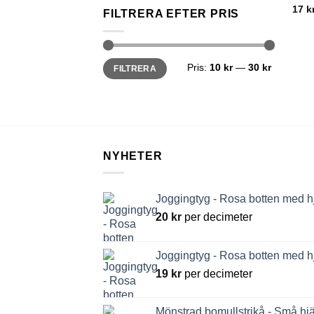
17
k
FILTRERA EFTER PRIS
Min
Max
Pris:
10 kr
—
30 kr
FILTRERA
pris
pris
NYHETER
Joggingtyg - Rosa botten med h
20
kr
per decimeter
Joggingtyg - Rosa botten med h
19
kr
per decimeter
Mönstrad bomullstrikå - Små hjä