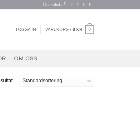
Önskelista
0
LOGGA IN
VARUKORG /
0
KR
OR
OM OSS
esultat