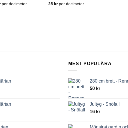
r
per decimeter
25
kr
per decimeter
MEST POPULÄRA
järtan
280 cm brett - Re
50
kr
järtan
Jultyg - Snöfall
16
kr
rtan
Mönstrat gardin o