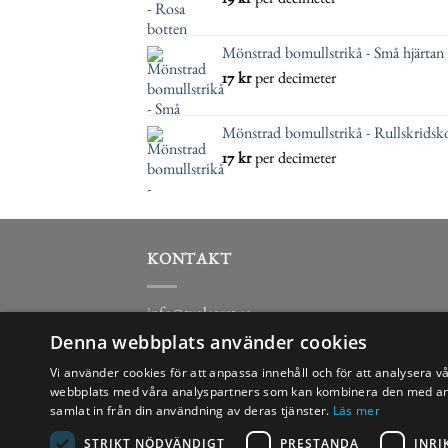
19
kr
per decimeter
Mönstrad bomullstrikå - Små hjärtan
17
kr
per decimeter
Mönstrad bomullstrikå - Rullskridsko
17
kr
per decimeter
KONTAKT
info@tyglagret.se
Denna webbplats använder cookies
0322-16917
Vi använder cookies för att anpassa innehåll och för att analysera v
webbplats med våra analyspartners som kan kombinera den med anna
samlat in från din användning av deras tjänster.
Läs mer
STRIKT NÖDVÄNDIGT
PRESTANDA
INRI