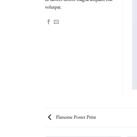
ut laoreet dolore magna aliquam erat
volutpat.
Flatsome Poster Print