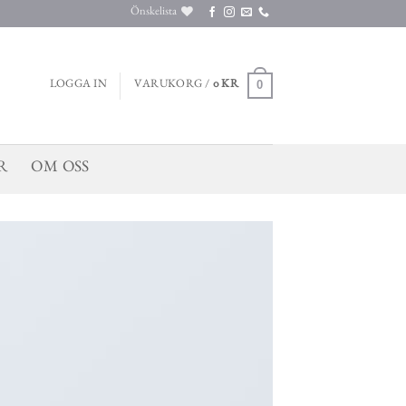
Önskelista
0
LOGGA IN
VARUKORG /
0
KR
R
OM OSS