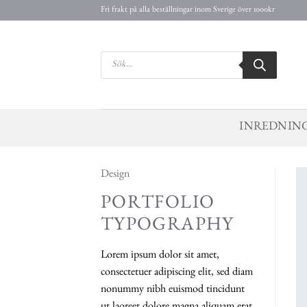
Skip
Fri frakt på alla beställningar inom Sverige över 1000kr
to
content
Products
search
INREDNIN
Design
PORTFOLIO
TYPOGRAPHY
Lorem ipsum dolor sit amet,
consectetuer adipiscing elit, sed diam
nonummy nibh euismod tincidunt