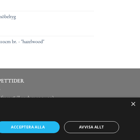
möbeltyg
110cm br. - "hazelwood"
PETTIDER
fre 11-18 (Lunch 13:30-14:00)
×
agar 10-14
agar/röda dagar - Stängt
ACCEPTERA ALLA
AVVISA ALLT