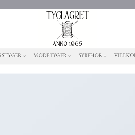
GSTYGER
MODETYGER
SYBEHÖR
VILLKO