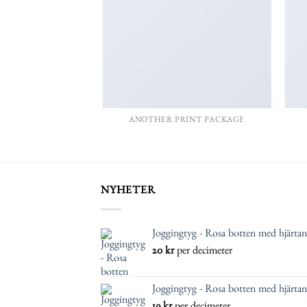
AZINE
ANOTHER PRINT PACKAGE
NYHETER
Joggingtyg - Rosa botten med hjärtan
20
kr
per decimeter
Joggingtyg - Rosa botten med hjärtan