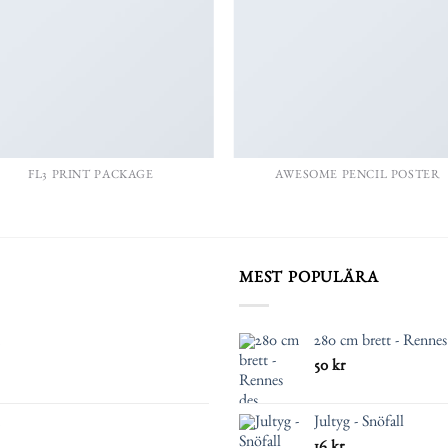
FL3 PRINT PACKAGE
AWESOME PENCIL POSTER
MEST POPULÄRA
280 cm brett - Renne
50
kr
Jultyg - Snöfall