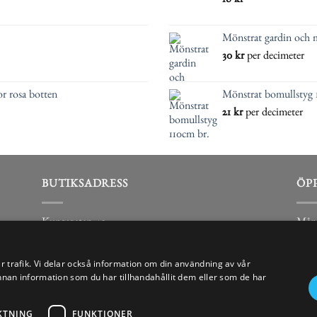
16
kr
Mönstrat gardin och 
30
kr
per decimeter
r rosa botten
Mönstrat bomullstyg 
21
kr
per decimeter
BUTIKSADRESS
ÖP
Kungsgatan 40
Mån-
441 31
Lörd
Alingsås
Sönd
år trafik. Vi delar också information om din användning av vår
n information som du har tillhandahållit dem eller som de har
KTNING
FUNKTIONER