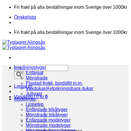
Skip
Fri frakt på alla beställningar inom Sverige över 1000kr
to
Önskelista
content
Fri frakt på alla beställningar inom Sverige över 1000kr
Products
Inredningstyger
search
Enfärgat
Mönstrade
Plastad frotté, bordsfilt m.m.
Logga in
Vaxdukar/Avtorkningsbara dukar
Jultyger
Varukorg /
0
kr
0
Modetyger
Linnetyg
Enfärgade trikåtyger
Mönstrade trikåtyger
Enfärgade modetyger
Mönstrade modetyger
Mönstrade bomullstyger