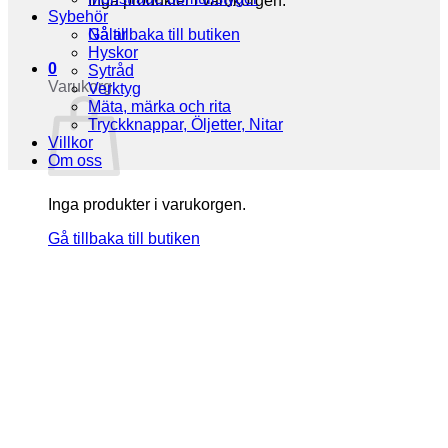
Inga produkter i varukorgen.
Sybehör
Gå tillbaka till butiken
Nålar
Hyskor
0
Sytråd
Varukorg
Verktyg
Mäta, märka och rita
Tryckknappar, Öljetter, Nitar
Villkor
Om oss
Inga produkter i varukorgen.
Gå tillbaka till butiken