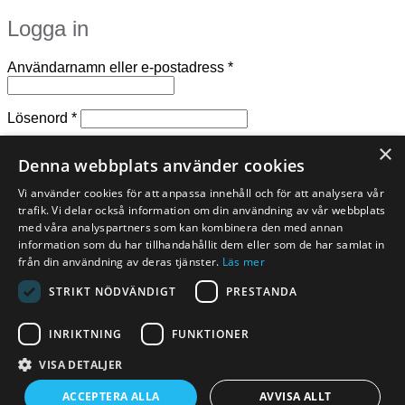
Logga in
Obligatoriskt
Användarnamn eller e-postadress
*
Obligatoriskt
Lösenord
*
×
Kom ihåg mig
Logga in
Denna webbplats använder cookies
Glömt ditt lösenord?
Vi använder cookies för att anpassa innehåll och för att analysera vår
trafik. Vi delar också information om din användning av vår webbplats
Registrera
med våra analyspartners som kan kombinera den med annan
information som du har tillhandahållit dem eller som de har samlat in
Obligatoriskt
från din användning av deras tjänster.
Läs mer
E-postadress
*
STRIKT NÖDVÄNDIGT
PRESTANDA
En länk för att ställa in ett nytt lösenord kommer att skickas till
din e-postadress.
INRIKTNING
FUNKTIONER
Dina personuppgifter kommer användas för att förbättra din
upplevelse på webbplatsen, hantera åtkomst till ditt konto
VISA DETALJER
och för andra ändamål som beskrivs i vår
integritetspolicy
.
ACCEPTERA ALLA
AVVISA ALLT