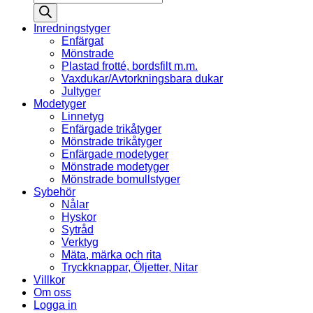
search
Inredningstyger
Enfärgat
Mönstrade
Plastad frotté, bordsfilt m.m.
Vaxdukar/Avtorkningsbara dukar
Jultyger
Modetyger
Linnetyg
Enfärgade trikåtyger
Mönstrade trikåtyger
Enfärgade modetyger
Mönstrade modetyger
Mönstrade bomullstyger
Sybehör
Nålar
Hyskor
Sytråd
Verktyg
Mäta, märka och rita
Tryckknappar, Öljetter, Nitar
Villkor
Om oss
Logga in