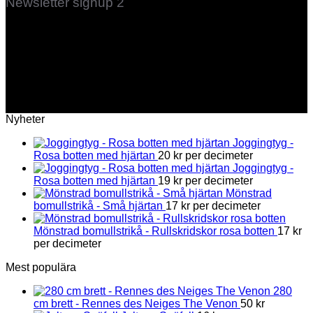
Newsletter signup 2
(insert contact form here)
These forms are included as Contact Form 7 Presets.
Nyheter
Joggingtyg -
Rosa botten med hjärtan
20
kr
per decimeter
Joggingtyg -
Rosa botten med hjärtan
19
kr
per decimeter
Mönstrad
bomullstrikå - Små hjärtan
17
kr
per decimeter
Mönstrad bomullstrikå - Rullskridskor rosa botten
17
kr
per decimeter
Mest populära
280
cm brett - Rennes des Neiges The Venon
50
kr