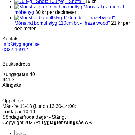
Jultyg - Snöfall
16
kr
Mönstrat gardin och
möbeltyg
30
kr
per decimeter
Mönstrat bomullstyg 110cm br. - "hazelwood"
21
kr
per
decimeter
Kontakt
info@tyglagret.se
0322-16917
Butiksadress
Kungsgatan 40
441 31
Alingsås
Öppettider
Mån-fre 11-18 (Lunch 13:30-14:00)
Lördagar 10-14
Söndagar/röda dagar - Stängt
Copyright 2026 ©
Tyglagret Alingsås AB
Products