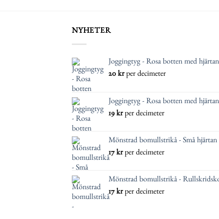
NYHETER
Joggingtyg - Rosa botten med hjärtan
20
kr
per decimeter
Joggingtyg - Rosa botten med hjärtan
19
kr
per decimeter
Mönstrad bomullstrikå - Små hjärtan
17
kr
per decimeter
Mönstrad bomullstrikå - Rullskridsko
17
kr
per decimeter