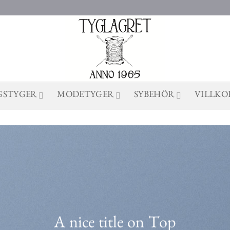
GSTYGER
MODETYGER
SYBEHÖR
VILLKO
A nice title on Top