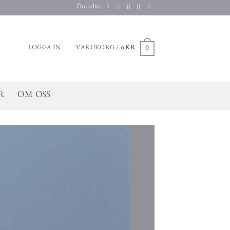
Önskelista
0
LOGGA IN
VARUKORG /
0
KR
R
OM OSS