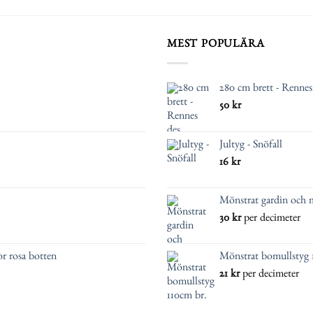
MEST POPULÄRA
280 cm brett - Renne
50
kr
Jultyg - Snöfall
16
kr
Mönstrat gardin och 
30
kr
per decimeter
r rosa botten
Mönstrat bomullstyg 
21
kr
per decimeter