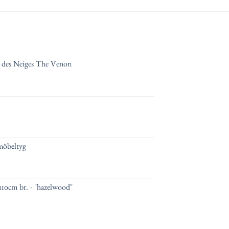
s des Neiges The Venon
möbeltyg
110cm br. - "hazelwood"