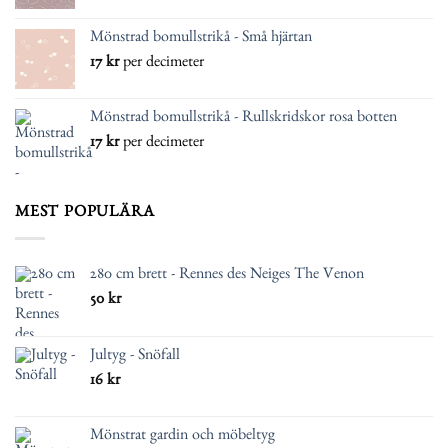
Mönstrad bomullstrikå - Små hjärtan
17
kr
per decimeter
Mönstrad bomullstrikå - Rullskridskor rosa botten
17
kr
per decimeter
MEST POPULÄRA
280 cm brett - Rennes des Neiges The Venon
50
kr
Jultyg - Snöfall
16
kr
Mönstrat gardin och möbeltyg