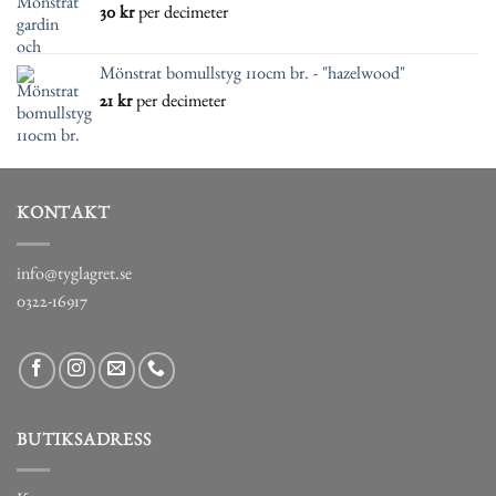
30
kr
per decimeter
Mönstrat bomullstyg 110cm br. - "hazelwood"
21
kr
per decimeter
KONTAKT
info@tyglagret.se
0322-16917
BUTIKSADRESS