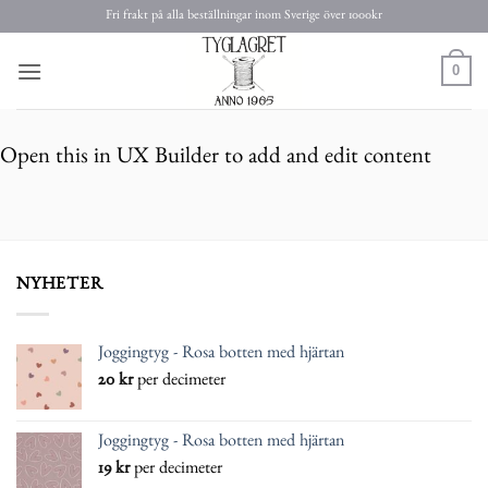
Skip
Fri frakt på alla beställningar inom Sverige över 1000kr
to
content
0
Open this in UX Builder to add and edit content
NYHETER
Joggingtyg - Rosa botten med hjärtan
20
kr
per decimeter
Joggingtyg - Rosa botten med hjärtan
19
kr
per decimeter